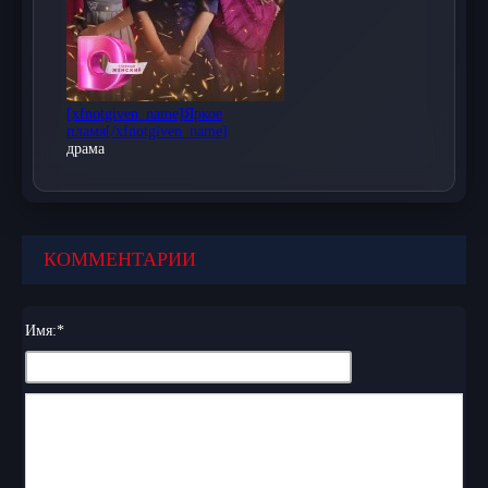
Присоединяйтесь к миллионам зрителей и
откройте для себя мир турецких сериалов на
нашем сайте!
[xfnotgiven_name]Яркое
пламя[/xfnotgiven_name]
драма
КОММЕНТАРИИ
Имя:
*