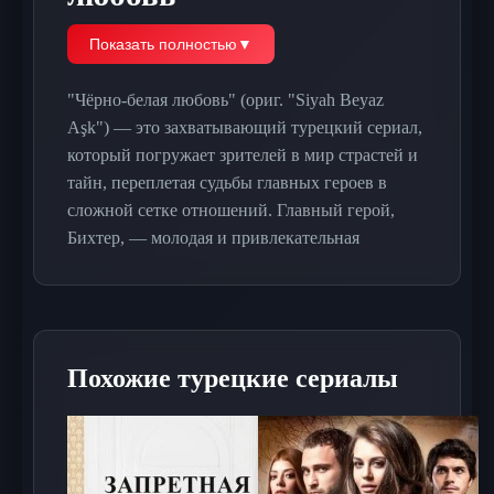
Показать полностью
▼
"Чёрно-белая любовь" (ориг. "Siyah Beyaz
Aşk") — это захватывающий турецкий сериал,
который погружает зрителей в мир страстей и
тайн, переплетая судьбы главных героев в
сложной сетке отношений. Главный герой,
Бихтер, — молодая и привлекательная
женщина, чей брак с богатым, но холодным
человеком, Адемом, становится началом её
внутренней борьбы. Жизнь Бихтер меняется,
когда в её доме появляется кузен её мужа,
Похожие турецкие сериалы
который вызывает в ней бурю эмоций.
Постепенно между ними завязывается
запретная связь, полная страсти и опасности,
что приводит к множеству конфликтов и
неожиданным поворотам событий.