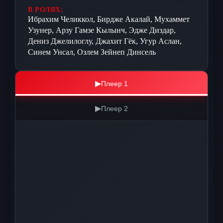
В РОЛЯХ:
Ибрахим Челиккол, Бирдже Акалай, Мухаммет
Узунер, Арзу Гамзе Кылынч, Эдже Диздар,
Дениз Джелилоглу, Джахит Гёк, Угур Аслан,
Синем Унсал, Озлем Зейнеп Динсель
▶
Плеер 1
▶
Плеер 2