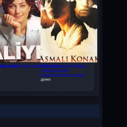
тавляйте свои комментарии, делитесь
S и Android, iPad, iPhone, а также на
рецких сериалов на нашем сайте!
iven_name]
tgiven_name]Aлия[/xfnotgiven_name]
[xfnotgiven_name]Особняк
а
с виноградными
лозами[/xfnotgiven_name]
драма