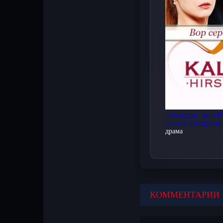
отличном качест
Наслаждайтесь з
впечатлениями 
Новые серии дост
телевизорах. Пр
[xfnotgiven_name]
сердец[/xfnotgiven
драма
КОММЕНТАРИИ