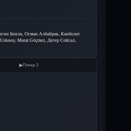
нгин Бенли, Осман Албайрак, Канболат
 Uslusoy, Murat Göçmez, Дегер Сойсал,
▶
Плеер 2