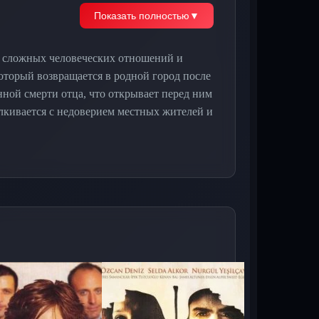
Показать полностью
▼
ир сложных человеческих отношений и
оторый возвращается в родной город после
нной смерти отца, что открывает перед ним
алкивается с недоверием местных жителей и
я Эмира восстановить справедливость и
обытий главный герой обнаруживает, что его
оротам, включая предательство близких и
напряженную атмосферу, в которой каждый
путешествие, полное неожиданностей и
й сериал на русском языке, который
реть без регистрации на нашем сайте в