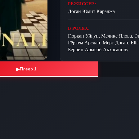
РЕЖИССЕР:
Доган Юмит Караджа
В РОЛЯХ:
Гюркан Уйгун, Мелике Ялова, Э
Гёркем Арслан, Мерт Доган, Elif
Беррин Арысой Акхасанолу
▶
Плеер 1