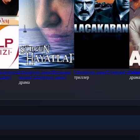
ве HD.
ахватывающим сюжетом и яркими героями турецкого сериала. Ос
и обсуждайте любимые моменты с другими зрителями!
упны с русской озвучкой для просмотра на любых устройствах: iO
исоединяйтесь к миллионам зрителей и откройте для себя мир ту
Похититель
[xfnotgiven_name]Изгнание
[xfnotgiven_name]Сумерки[/xfnotg
[xfno
_name]
жизни[/xfnotgiven_name]
триллер
драм
драма