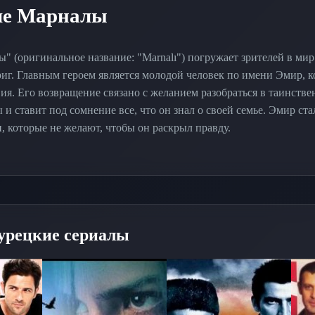
ле Марналы
" (оригинальное название: "Marnalı") погружает зрителей в м
иг. Главным героем является молодой человек по имени Эмир, к
вия. Его возвращение связано с желанием разобраться в таинстве
 и ставит под сомнение все, что он знал о своей семье. Эмир ст
, которые не желают, чтобы он раскрыл правду.
 насыщен конфликтами, которые возникают на фоне стремлени
 самом деле стоит за трагедией его детства. По мере развития с
ен в опасные дела, и это открытие приводит к неожиданным пов
зники. Тайны прошлого переплетаются с настоящим, создавая 
урецкие сериалы
 стать решающим. Сериал увлекает зрителей в захватывающее 
 каждое действие имеет свои последствия.
урецкого кинематографа предлагаем смотреть
Марналы
турецки
ех бесплатно и в хорошем качестве. Все серии подряд можно смот