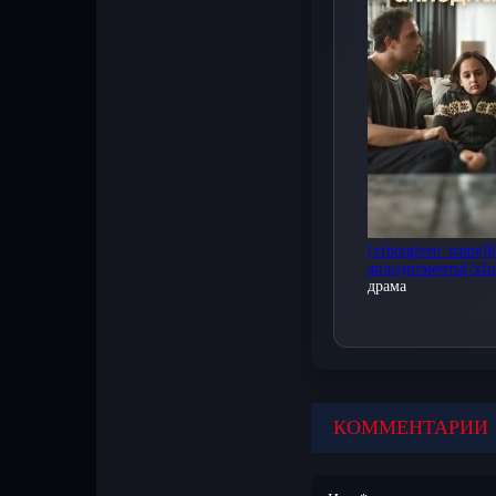
который доступе
сайте в отлично
Наслаждайтесь з
впечатлениями 
Новые серии дост
телевизорах. Пр
[xfnotgiven_name]
аплодисменты[/xfn
драма
КОММЕНТАРИИ