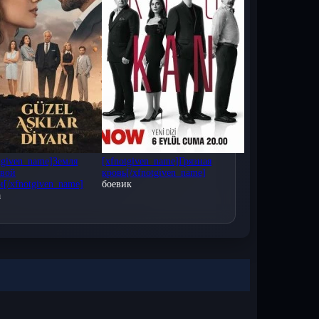
ожно смотреть без регистрации на нашем
тавляйте свои комментарии, делитесь
S и Android, iPad, iPhone, а также на
рецких сериалов на нашем сайте!
tgiven_name]Земля
[xfnotgiven_name]Грязная
ивой
кровь[/xfnotgiven_name]
[/xfnotgiven_name]
боевик
а