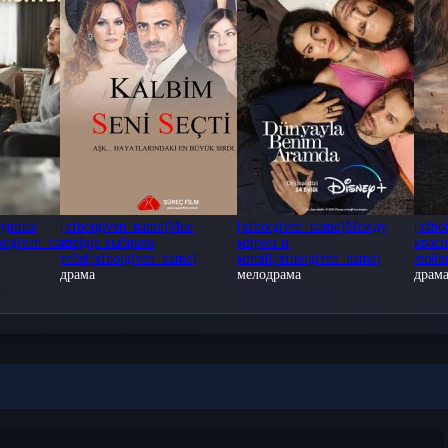
н для всех бесплатно и в хорошем качестве. Все серии подряд м
м качестве HD.
ахватывающим сюжетом и яркими героями турецкого сериала. Ос
и обсуждайте любимые моменты с другими зрителями!
упны с русской озвучкой для просмотра на любых устройствах: iO
исоединяйтесь к миллионам зрителей и откройте для себя мир ту
Бурные
[xfnotgiven_name]Мое
[xfnotgiven_name]Между
[xfno
otgiven_name]
сердце выбрало
миром и
крас
тебя[/xfnotgiven_name]
мной[/xfnotgiven_name]
любви
драма
мелодрама
драм