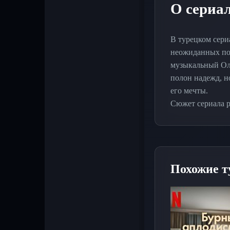
О сериал
В турецком сери
неожиданных пов
музыкальный Оли
полон надежд, н
его мечты.
Сюжет сериала р
соперником — св
острым, когда в
обнаруживает, ч
сталкивается с 
Похожие т
"Звезды вдали от
отношений, в ко
в мир Эмре, его
Для любителей т