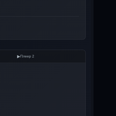
▶
Плеер 2