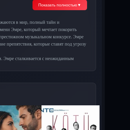
Показать полностью
▼
ужаются в мир, полный тайн и
мени Эмре, который мечтает покорить
 престижном музыкальном конкурсе. Эмре
ие препятствия, которые ставят под угрозу
и. Эмре сталкивается с неожиданным
кт между ними становится все более
лельно с музыкальными испытаниями, Эмре
его жизнь. В каждом эпизоде он
риоритеты и выборы.
бокое исследование человеческих
ой серией зрители погружаются все глубже
.
меня
турецкий сериал на русском языке,