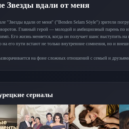
е Звезды вдали от меня
але "Звезды вдали от меня" ("Benden Selam Söyle") зрители погр
оротов. Главный герой — молодой и амбициозный парень по и
мп. Его жизнь меняется, когда он получает шанс выступить на
о на его пути встают не только внутренние сомнения, но и внешн
азворачивается на фоне сложных отношений с семьей и друзьям
оим давним другом, который также стремится к успеху. Конфли
 игру вступают скрытые чувства и давно забытые обиды. Парал
то его семья хранит мрачные секреты, которые могут разрушить 
новыми вызовами, которые заставляют его переосмыслить свои п
урецкие сериалы
 меня" — это не только история о стремлении к мечте, но и глу
торых переплетаются любовь, предательство и прощение. С кажд
 внутренние конфликты и тайны, которые ждут своего раскрытия
урецкого кинематографа предлагаем смотреть
Звезды вдали от 