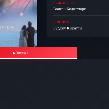
РЕЖИССЕР:
Волкан Коджатюрк
В РОЛЯХ:
Бурджу Кыратлы
▶
Плеер 1