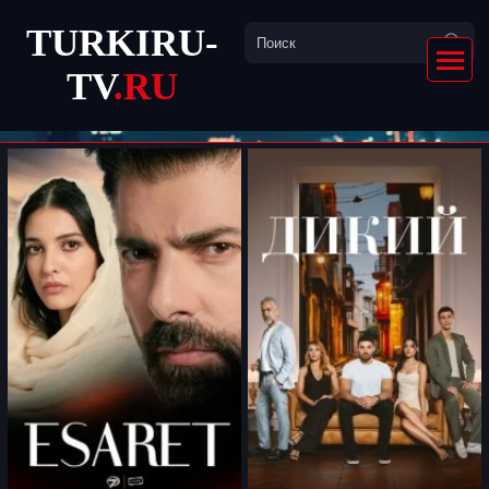
TURKIRU-
TV
.RU