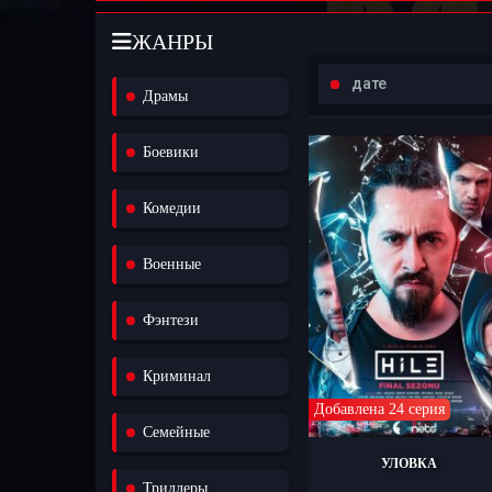
ЖАНРЫ
дате
Драмы
Боевики
Комедии
Военные
Фэнтези
Криминал
Добавлена 24 серия
Семейные
УЛОВКА
Триллеры