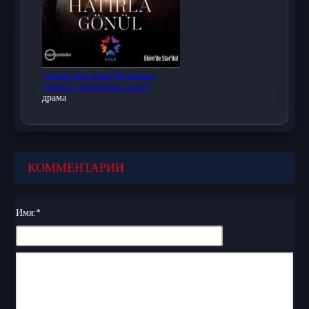
откройте для себя мир турецких сериалов на
нашем сайте!
[xfnotgiven_name]Вспомни,
Гёнюль[/xfnotgiven_name]
драма
КОММЕНТАРИИ
Имя:
*