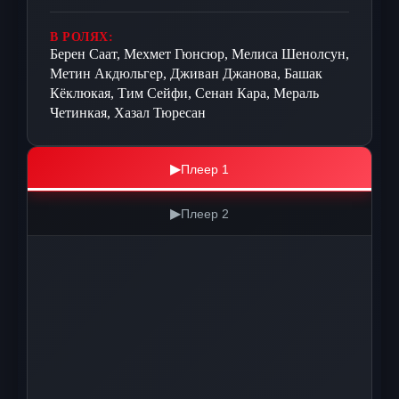
В РОЛЯХ:
Берен Саат, Мехмет Гюнсюр, Мелиса Шенолсун,
Метин Акдюльгер, Дживан Джанова, Башак
Кёклюкая, Тим Сейфи, Сенан Кара, Мераль
Четинкая, Хазал Тюресан
▶
Плеер 1
▶
Плеер 2