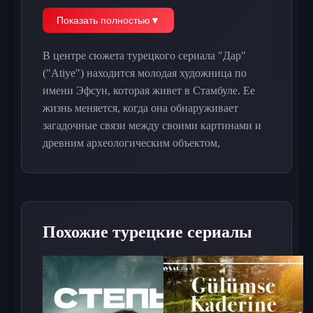
Показать полностью
▼
В центре сюжета турецкого сериала "Дар"
("Atiye") находится молодая художница по
имени Эфсун, которая живет в Стамбуле. Ее
жизнь меняется, когда она обнаруживает
загадочные связи между своими картинами и
древним археологическим объектом,
найденным в районе, где она часто работает.
Эфсун начинает исследовать свое прошлое, и в
ходе этого путешествия она сталкивается с
семейными тайнами, которые были тщательно
Похожие турецкие сериалы
скрыты. Открывая страницы своей истории,
героиня погружается в мир мистики и древних
легенд, которые оказывают влияние на ее
жизнь и творчество.