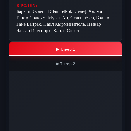
В РОЛЯХ:
Барыш Кылыч, Dilan Telkok, Седеф Авджи,
Ешим Салкым, Мурат Ан, Селен Учер, Балым
Гайе Байрак, Наил Кырмызыгюль, Пынар
Чаглар Генчтюрк, Ханде Сорал
▶
Плеер 1
▶
Плеер 2