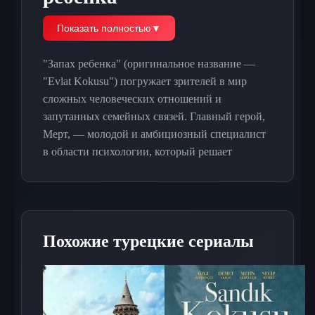
Показать полностью
▼
"Запах ребенка" (оригинальное название —
"Evlat Kokusu") погружает зрителей в мир
сложных человеческих отношений и
запутанных семейных связей. Главный герой,
Мерт, — молодой и амбициозный специалист
в области психологии, который решает
вернуться в родной город после долгих лет
учебы и работы в мегаполисе. Его
возвращение становится катализатором для
раскрытия старых тайн и конфликтов, о
Похожие турецкие сериалы
которых многие предпочли бы забыть. Мерт
сталкивается с непростыми отношениями с
родителями, которые не могут смириться с его
выбором жизни и карьеры, а также с давними
друзьями, которые изменились за годы