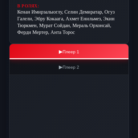
В РОЛЯХ:
Кенан Имирзалыоглу, Селин Демиратар, Огуз
Галели, Эбру Кокаага, Ахмет Енильмез, Экин
Тюркмен, Мурат Сойдан, Мераль Орхонсай,
Ферди Мертер, Анта Торос
▶
Плеер 1
▶
Плеер 2