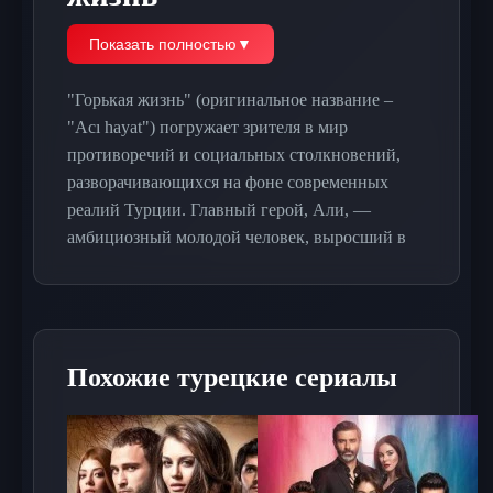
Показать полностью
▼
"Горькая жизнь" (оригинальное название –
"Acı hayat") погружает зрителя в мир
противоречий и социальных столкновений,
разворачивающихся на фоне современных
реалий Турции. Главный герой, Али, —
амбициозный молодой человек, выросший в
бедном районе Стамбула. Его мечта —
выбраться из нищеты и обеспечить лучшее
будущее для своей семьи. Однако путь к успеху
оказывается тернистым: Али сталкивается с
Похожие турецкие сериалы
жестокой реальностью, где дружба и
предательство идут рука об руку, а выбор
между честностью и жаждой власти
становится все более сложным.