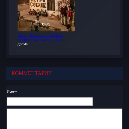
[xfnotgiven_name]Золотой
ребенок[/xfnotgiven_name]
драма
КОММЕНТАРИИ
Имя:
*