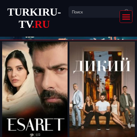
TURKIRU-
TV
.RU