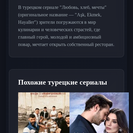
В турецком сериале "Любовь, хлеб, мечты"
(оригинальное название — "Aşk, Ekmek,
Hayaller") зрители погружаются в мир
кулинарии и человеческих страстей, где
главный герой, молодой и амбициозный
повар, мечтает открыть собственный ресторан.
Его жизнь начинает меняться, когда он
встречает талантливую девушку, которая
разделяет его страсть к кулинарии и
вдохновляет его на новые свершения. Однако
Похожие турецкие сериалы
на пути к успеху его ждут не только радости,
но и множество испытаний, которые ставят
под сомнение его мечты и отношения.
Сюжет разворачивается на фоне конкуренции
в мире гастрономии, где главный герой
сталкивается с завистью и интригами со
стороны коллег, а также с непредсказуемыми